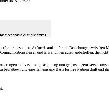
r unter 06151 295200
fordert besondere Aufmerksamkeit...
e, erfordert besondere Aufmerksamkeit für die Beziehungen zwischen M
, Kommunikationsweisen und Erwartungen aufeinandertreffen, die nich
rungen mit Austausch, Begleitung und gegenseitigem Verständnis zu beg
 zu bewältigen und eine gemeinsame Basis für ihre Partnerschaft und ih
g.