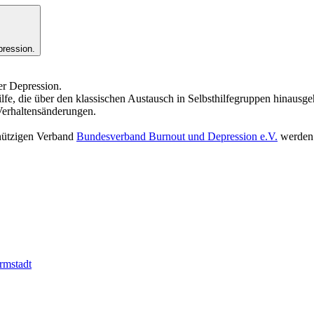
pression.
er Depression.
hilfe, die über den klassischen Austausch in Selbsthilfegruppen hinaus
erhaltensänderungen.
nnützigen Verband
Bundesverband Burnout und Depression e.V.
werden
rmstadt