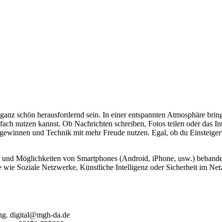
anz schön herausfordernd sein. In einer entspannten Atmosphäre bri
ach nutzen kannst. Ob Nachrichten schreiben, Fotos teilen oder das In
t gewinnen und Technik mit mehr Freude nutzen. Egal, ob du Einsteiger*
 und Möglichkeiten von Smartphones (Android, iPhone, usw.) behande
ie Soziale Netzwerke, Künstliche Intelligenz oder Sicherheit im Ne
ng. digital@mgh-da.de